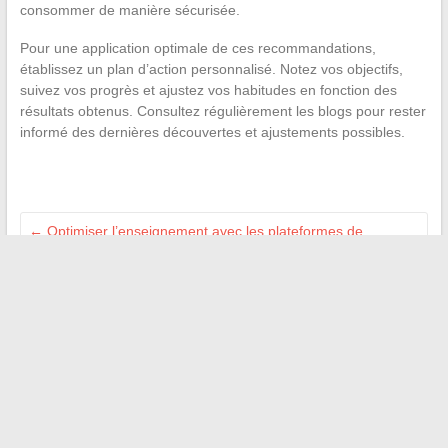
consommer de manière sécurisée.
Pour une application optimale de ces recommandations,
établissez un plan d’action personnalisé. Notez vos objectifs,
suivez vos progrès et ajustez vos habitudes en fonction des
résultats obtenus. Consultez régulièrement les blogs pour rester
informé des dernières découvertes et ajustements possibles.
←
Optimiser l’enseignement avec les plateformes de
ressources pédagogiques : l’exemple de Nancy-Metz
Les meilleures sources d’information pour rester à jour sur
les tendances de l’habitat
→
Recherche