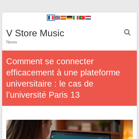
V Store Music
News
Comment se connecter
efficacement à une plateforme
universitaire : le cas de
l’université Paris 13