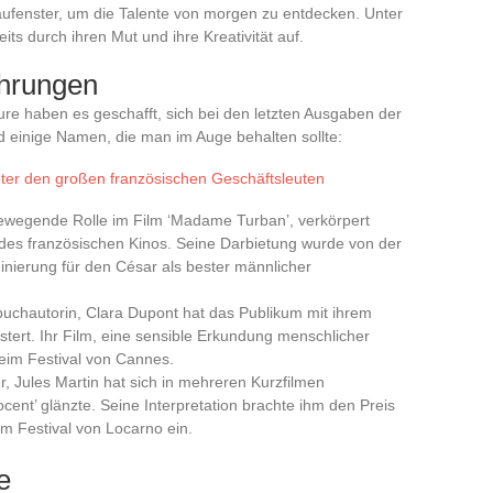
haufenster, um die Talente von morgen zu entdecken. Unter
its durch ihren Mut und ihre Kreativität auf.
hrungen
re haben es geschafft, sich bei den letzten Ausgaben der
d einige Namen, die man im Auge behalten sollte:
nter den großen französischen Geschäftsleuten
bewegende Rolle im Film ‘Madame Turban’, verkörpert
des französischen Kinos. Seine Darbietung wurde von der
inierung für den César als bester männlicher
uchautorin, Clara Dupont hat das Publikum mit ihrem
stert. Ihr Film, eine sensible Erkundung menschlicher
eim Festival von Cannes.
er, Jules Martin hat sich in mehreren Kurzfilmen
cent’ glänzte. Seine Interpretation brachte ihm den Preis
im Festival von Locarno ein.
e