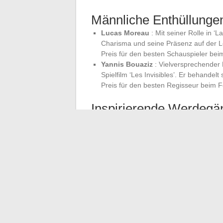
Männliche Enthüllunge
Lucas Moreau
: Mit seiner Rolle in ‘
Charisma und seine Präsenz auf der L
Preis für den besten Schauspieler beim
Yannis Bouaziz
: Vielversprechender 
Spielfilm ‘Les Invisibles’. Er behand
Preis für den besten Regisseur beim Fe
Inspirierende Werdegä
Diese jungen Künstler bringen durch ihre 
Kino. Ihre Werke, oft in der zeitgenössisc
und tiefgreifende Fragen wider und tragen
Ihr Erfolg zeugt auch von der Bedeutung d
Diese Plattformen ermöglichen es zahlrei
breiteres Publikum zu erreichen, während 