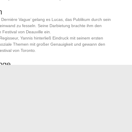
n
La Dernière Vague’ gelang es Lucas, das Publikum durch sein
einwand zu fesseln. Seine Darbietung brachte ihm den
 Festival von Deauville ein.
Regisseur, Yannis hinterließ Eindruck mit seinem ersten
elt soziale Themen mit großer Genauigkeit und gewann den
stival von Toronto.
nge
Vielfalt und ihr Engagement frischen Wind ins französische
hen Realität verwurzelt, spiegeln gesellschaftliche Anliegen
 so zur Bereicherung der Filmlandschaft bei.
er Filmfestivals als Sprungbrett für aufstrebende Talente.
chen jungen Kreativen, sich bekannt zu machen und ein
sie gleichzeitig die Anerkennung ihrer Kollegen genießen.