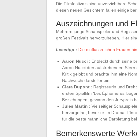
Die Filmfestivals sind unverzichtbare Sc
diesen neuen Gesichtern fallen einige bere
Auszeichnungen und E
Mehrere junge Schauspieler und Regisseu
großen Festivals hervorzuheben. Hier sin
Lesetipp :
Die einflussreichen Frauen hi
Aaron Nucci
: Entdeckt durch seine 
Aaron Nucci den aufstrebenden Stern 
Kritik gelobt und brachte ihm eine Nom
Nachwuchsdarsteller ein.
Clara Dupont
: Regisseurin und Drehb
ersten Spielfilm ‘Les Éphémères’ begei
Beziehungen, gewann den Jurypreis b
Jules Martin
: Vielseitiger Schauspiel
hervorgetan, bevor er im Drama ‘L’Inno
für die beste männliche Darbietung be
Bemerkenswerte Werk