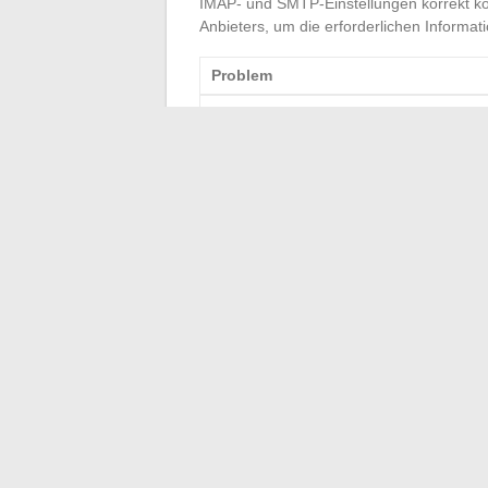
IMAP- und SMTP-Einstellungen korrekt konf
Anbieters, um die erforderlichen Informat
Problem
Instabile Internetverbindung
Passwort vergessen
IMAP/SMTP-Konfigurationsfehler
Diese Lösungen, die konsequent angewen
E-Mail wiederherzustellen und zukünftige 
←
Die besten Informationsquellen, um 
Di