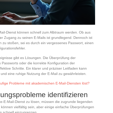
ail-Dienst können schnell zum Albtraum werden. Ob aus
er Zugang zu seinen E-Mails ist grundlegend. Dennoch ist
en zu stoßen, sei es durch ein vergessenes Passwort, einen
igurationsfehler.
ignisse gibt es Lösungen. Die Überprüfung der
 Passworts oder die korrekte Konfiguration der
fektive Schritte. Ein klarer und präziser Leitfaden kann
n und eine ruhige Nutzung der E-Mail zu gewährleisten.
ufige Probleme mit akademischen E-Mail-Diensten löst?
ungsprobleme identifizieren
e-E-Mail-Dienst zu lösen, müssen die zugrunde liegenden
 können vielfältig sein, aber einige einfache Überprüfungen
s schnell einzugrenzen.