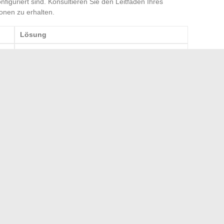
iguriert sind. Konsultieren Sie den Leitfaden Ihres
ionen zu erhalten.
Lösung
Starten Sie Ihren Router neu
Verwenden Sie die Rücksetzfunktion
Überprüfen Sie die Servereinstellungen
det werden, ermöglichen es Ihnen, den Zugang zu Ihrer
ähnliche Vorfälle zu verhindern.
über Wohntrends auf dem Laufenden zu bleiben
e medienwirksamen Hochzeiten berühmter Journalisten
→