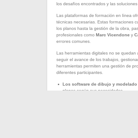
los desafíos encontrados y las solucione
Las plataformas de formación en línea ofr
técnicas necesarias. Estas formaciones 
los planos hasta la gestión de la obra, 
profesionales como
Marc Vicendone
y
C
errores comunes.
Las herramientas digitales no se quedan a
seguir el avance de los trabajos, gestiona
herramientas permiten una gestión de pro
diferentes participantes.
Los software de dibujo y modelado
planos según sus necesidades.
Las plataformas de presupuestos en
artesanos y proveedores, garantizando 
Las experiencias muestran que la autocon
enriquecedora. Las formaciones y el acom
que las comunidades en línea ofrecen un 