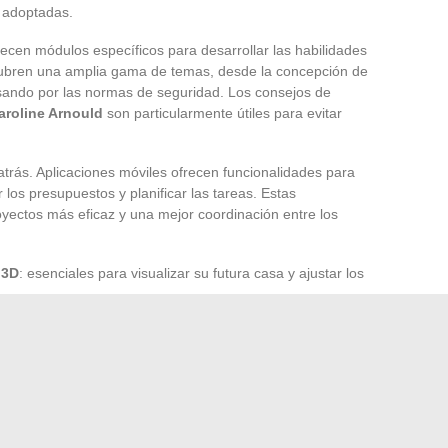
s adoptadas.
ecen módulos específicos para desarrollar las habilidades
cubren una amplia gama de temas, desde la concepción de
pasando por las normas de seguridad. Los consejos de
aroline Arnould
son particularmente útiles para evitar
trás. Aplicaciones móviles ofrecen funcionalidades para
r los presupuestos y planificar las tareas. Estas
yectos más eficaz y una mejor coordinación entre los
 3D
: esenciales para visualizar su futura casa y ajustar los
 línea
: facilitan la comparación de las ofertas de los
así un control óptimo de los costos.
strucción, aunque rica en desafíos, es una aventura
pañamiento refuerzan las habilidades técnicas, mientras
apoyo moral y práctico indispensable.