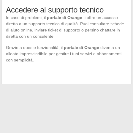
Accedere al supporto tecnico
In caso di problemi, il
portale di Orange
ti offre un accesso
diretto a un supporto tecnico di qualità. Puoi consultare schede
di aiuto online, inviare ticket di supporto o persino chattare in
diretta con un consulente.
Grazie a queste funzionalità, il
portale di Orange
diventa un
alleato imprescindibile per gestire i tuoi servizi e abbonamenti
con semplicità.
←
Come convertire facilmente le misure di volume in cucina?
Come lo sport può influenzare la tua vita con un’ernia
foraminale
→
Search