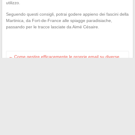
utilizzo.
Seguendo questi consigli, potrai godere appieno dei fascini della
Martinica, da Fort-de-France alle spiagge paradisiache,
passando per le tracce lasciate da Aimé Césaire.
←
Come gestire efficacemente le proprie email su diverse
piattaforme?
Come gestire efficacemente i tuoi annunci su diversi siti di
scambio tra membri
→
Search