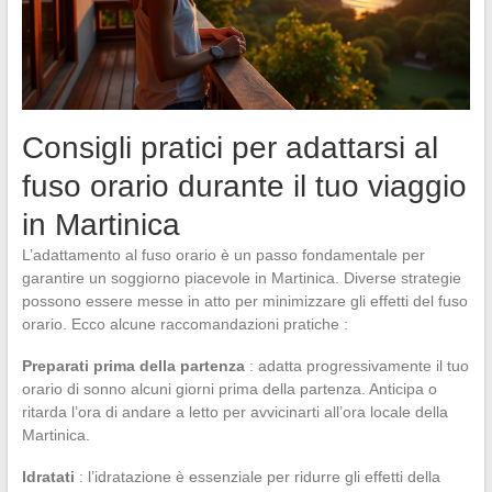
Consigli pratici per adattarsi al
fuso orario durante il tuo viaggio
in Martinica
L’adattamento al fuso orario è un passo fondamentale per
garantire un soggiorno piacevole in Martinica. Diverse strategie
possono essere messe in atto per minimizzare gli effetti del fuso
orario. Ecco alcune raccomandazioni pratiche :
Preparati prima della partenza
: adatta progressivamente il tuo
orario di sonno alcuni giorni prima della partenza. Anticipa o
ritarda l’ora di andare a letto per avvicinarti all’ora locale della
Martinica.
Idratati
: l’idratazione è essenziale per ridurre gli effetti della