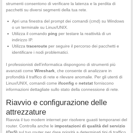
strumenti consentono di verificare la latenza e la perdita di
pacchetti su diversi segmenti della tua rete.
Apri una finestra del prompt dei comandi (cmd) su Windows
o un terminale su Linux/UNIX.
Utilizza il comando
ping
per testare la reattività di un
indirizzo IP.
Utilizza
traceroute
per seguire il percorso dei pacchetti e
identificare i nodi problematici.
I professionisti dell’informatica dispongono di strumenti più
avanzati come
Wireshark
, che consente di analizzare in
profondità il traffico di rete e rilevare anomalie. Per gli utenti di
Linux/UNIX, comandi come
ifconfig
e
netstat
forniscono
informazioni dettagliate sullo stato della connessione di rete.
Riavvio e configurazione delle
attrezzature
Riavvia il tuo modem internet per risolvere guasti temporanei del
router. Controlla anche le
impostazioni di qualità del servizio
(QoS)
sul tuo router per dare priorità a determinati tipi di traffico,