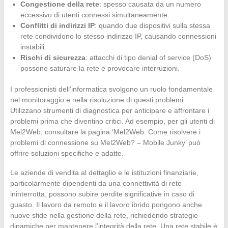
Congestione della rete
: spesso causata da un numero
eccessivo di utenti connessi simultaneamente.
Conflitti di indirizzi IP
: quando due dispositivi sulla stessa
rete condividono lo stesso indirizzo IP, causando connessioni
instabili.
Rischi di sicurezza
: attacchi di tipo denial of service (DoS)
possono saturare la rete e provocare interruzioni.
I professionisti dell’informatica svolgono un ruolo fondamentale
nel monitoraggio e nella risoluzione di questi problemi.
Utilizzano strumenti di diagnostica per anticipare e affrontare i
problemi prima che diventino critici. Ad esempio, per gli utenti di
Mel2Web, consultare la pagina ‘Mel2Web: Come risolvere i
problemi di connessione su Mel2Web? – Mobile Junky’ può
offrire soluzioni specifiche e adatte.
Le aziende di vendita al dettaglio e le istituzioni finanziarie,
particolarmente dipendenti da una connettività di rete
ininterrotta, possono subire perdite significative in caso di
guasto. Il lavoro da remoto e il lavoro ibrido pongono anche
nuove sfide nella gestione della rete, richiedendo strategie
dinamiche per mantenere l’integrità della rete. Una rete stabile è