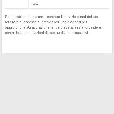
rete
Per i problemi persistenti, contatta il servizio clienti del tuo
fornitore di accesso a internet per una diagnosi più
approfondita. Assicurati che le tue credenziali siano valide e
controlla le impostazioni di rete su diversi dispositivi.
←
Viaggio nelle Antille: cosa sapere sui fusi orari delle isole
Come le grandi superfici come Auchan integrano soluzioni
professionali come Birdy
→
Search