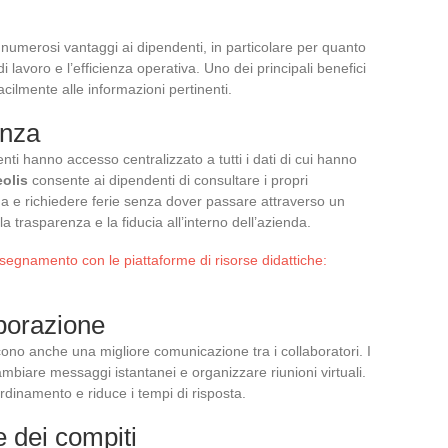
 numerosi vantaggi ai dipendenti, in particolare per quanto
i lavoro e l’efficienza operativa. Uno dei principali benefici
cilmente alle informazioni pertinenti.
enza
enti hanno accesso centralizzato a tutti i dati di cui hanno
eolis
consente ai dipendenti di consultare i propri
ga e richiedere ferie senza dover passare attraverso un
 trasparenza e la fiducia all’interno dell’azienda.
nsegnamento con le piattaforme di risorse didattiche:
borazione
cono anche una migliore comunicazione tra i collaboratori. I
iare messaggi istantanei e organizzare riunioni virtuali.
ordinamento e riduce i tempi di risposta.
 dei compiti