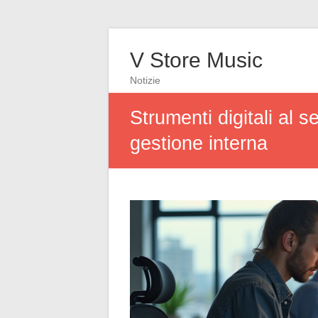
V Store Music
Notizie
Strumenti digitali al s
gestione interna