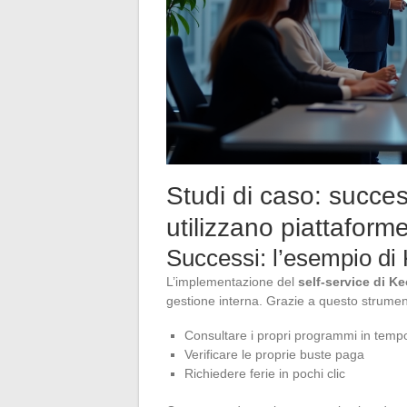
Studi di caso: succes
utilizzano piattaform
Successi: l’esempio di 
L’implementazione del
self-service di Ke
gestione interna. Grazie a questo strumen
Consultare i propri programmi in temp
Verificare le proprie buste paga
Richiedere ferie in pochi clic