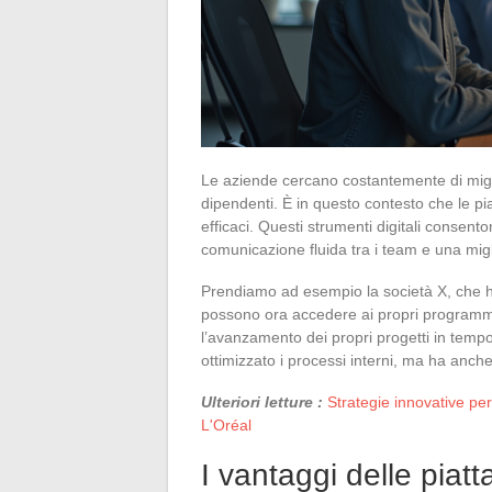
Le aziende cercano costantemente di miglio
dipendenti. È in questo contesto che le pi
efficaci. Questi strumenti digitali consen
comunicazione fluida tra i team e una mig
Prendiamo ad esempio la società X, che ha
possono ora accedere ai propri programm
l’avanzamento dei propri progetti in temp
ottimizzato i processi interni, ma ha anche 
Ulteriori letture :
Strategie innovative per 
L'Oréal
I vantaggi delle piat