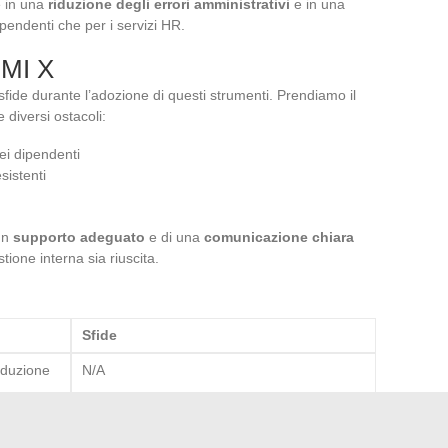
e in una
riduzione degli errori amministrativi
e in una
dipendenti che per i servizi HR.
PMI X
sfide durante l’adozione di questi strumenti. Prendiamo il
 diversi ostacoli:
ei dipendenti
sistenti
 un
supporto adeguato
e di una
comunicazione chiara
tione interna sia riuscita.
Sfide
iduzione
N/A
lla
Resistenza al cambiamento, integrazione
complessa, costi di formazione