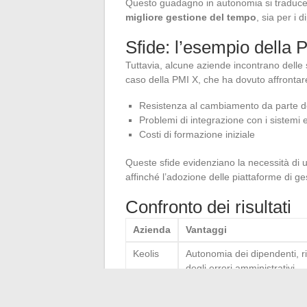
Questo guadagno in autonomia si traduc
migliore gestione del tempo
, sia per i 
Sfide: l’esempio della 
Tuttavia, alcune aziende incontrano delle 
caso della PMI X, che ha dovuto affrontare
Resistenza al cambiamento da parte d
Problemi di integrazione con i sistemi e
Costi di formazione iniziale
Queste sfide evidenziano la necessità di
affinché l’adozione delle piattaforme di ges
Confronto dei risultati
Azienda
Vantaggi
Keolis
Autonomia dei dipendenti, r
degli errori amministrativi
PMI X
Miglioramento potenziale de
gestione del tempo