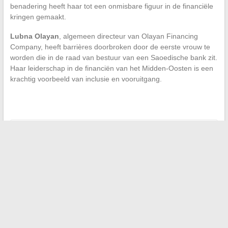
benadering heeft haar tot een onmisbare figuur in de financiële
kringen gemaakt.
Lubna Olayan
, algemeen directeur van Olayan Financing
Company, heeft barrières doorbroken door de eerste vrouw te
worden die in de raad van bestuur van een Saoedische bank zit.
Haar leiderschap in de financiën van het Midden-Oosten is een
krachtig voorbeeld van inclusie en vooruitgang.
←
Digitale tools ten dienste van werknemers: het voorbeeld
van interne beheertools
De beste platforms om films, series en manga te streamen
→
Zoeken