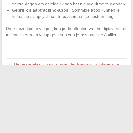
eerste dagen om geleidelijk aan het nieuwe ritme te wennen.
Gebruik slaaptracking-apps
: Sommige apps kunnen je
helpen je slaapcycli aan te passen aan je bestemming.
Door deze tips te volgen, kun je de effecten van het tijdsverschil
minimaliseren en volop genieten van je reis naar de Antillen.
←
De beste sites om uw klussen te doen en uw interieur te
decoreren
Oplossingen voor de meest voorkomende
verbindingsproblemen op online platforms
→
Zoeken