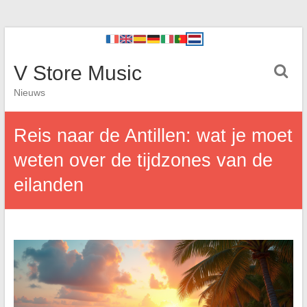
V Store Music
Nieuws
Reis naar de Antillen: wat je moet
weten over de tijdzones van de
eilanden