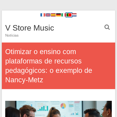
V Store Music
Notícias
Otimizar o ensino com
plataformas de recursos
pedagógicos: o exemplo de
Nancy-Metz