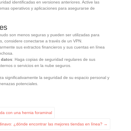
idad identificadas en versiones anteriores. Active las
temas operativos y aplicaciones para asegurarse de
les
nudo son menos seguras y pueden ser utilizadas para
las, considere conectarse a través de un VPN.
larmente sus extractos financieros y sus cuentas en línea
pechosa.
 datos
: Haga copias de seguridad regulares de sus
xternos o servicios en la nube seguros.
rza significativamente la seguridad de su espacio personal y
menazas potenciales.
ida con una hernia foraminal
dinavo: ¿dónde encontrar las mejores tiendas en línea?
→