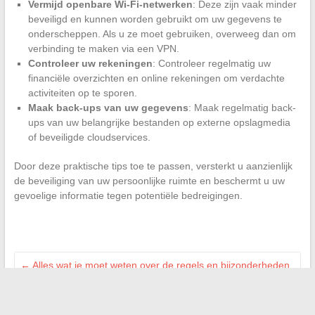
Vermijd openbare Wi-Fi-netwerken
: Deze zijn vaak minder
beveiligd en kunnen worden gebruikt om uw gegevens te
onderscheppen. Als u ze moet gebruiken, overweeg dan om
verbinding te maken via een VPN.
Controleer uw rekeningen
: Controleer regelmatig uw
financiële overzichten en online rekeningen om verdachte
activiteiten op te sporen.
Maak back-ups van uw gegevens
: Maak regelmatig back-
ups van uw belangrijke bestanden op externe opslagmedia
of beveiligde cloudservices.
Door deze praktische tips toe te passen, versterkt u aanzienlijk
de beveiliging van uw persoonlijke ruimte en beschermt u uw
gevoelige informatie tegen potentiële bedreigingen.
←
Alles wat je moet weten over de regels en bijzonderheden
van een rugbywedstrijd
De charme van Scandinavisch design: waar vind je de beste