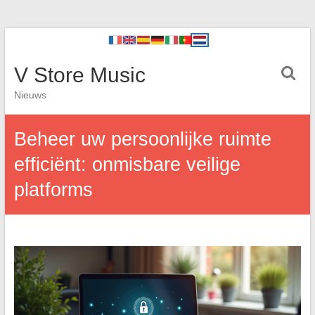
V Store Music
Nieuws
Beheer uw persoonlijke ruimte
efficiënt: onmisbare veilige
platforms