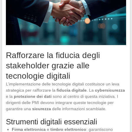
Rafforzare la fiducia degli
stakeholder grazie alle
tecnologie digitali
L’implementazione delle tecnologie digitali costituisce un leva
strategica per rafforzare la
fiducia digitale
. La
cybersicurezza
e la
protezione dei dati
sono al centro di questa iniziativa. I
dirigenti delle PMI devono integrare queste tecnologie per
garantire una
sicurezza
delle informazioni scambiate.
Strumenti digitali essenziali
Firma elettronica
e
timbro elettronico
: garantiscono