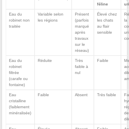
féline
ur
Eau du
Variable selon
Présent
Élevé chez
Ré
robinet non
les régions
(parfois
les chats
la
traitée
marqué
au flair
co
après
sensible
ur
travaux
co
sur le
réseau)
Eau du
Réduite
Très
Faible
Me
robinet
faible à
ac
filtrée
nul
dil
(carafe ou
am
fontaine)
Eau
Faible
Absent
Très faible
Fa
cristalline
hy
(faiblement
ré
minéralisée)
de
di
Eau
Élevée
Absent
Faible
Ap