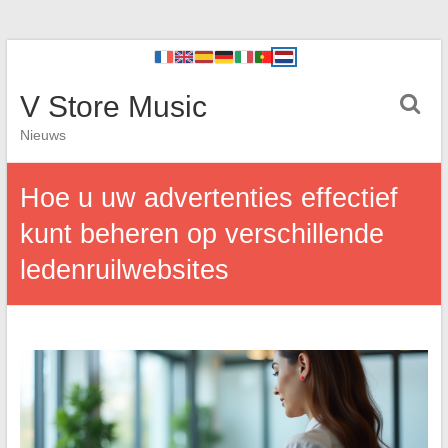
V Store Music
Nieuws
Hoe u uw advertenties effectief
kunt beheren op verschillende
ledenruilwebsites